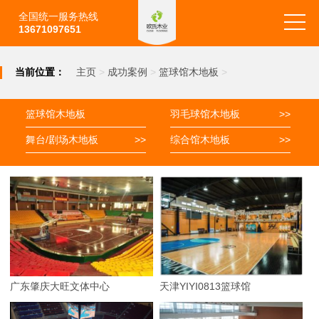
全国统一服务热线
13671097651
当前位置：
主页
>
成功案例
>
篮球馆木地板
>
篮球馆木地板
羽毛球馆木地板
>>
舞台/剧场木地板
>>
综合馆木地板
>>
广东肇庆大旺文体中心
天津YIYI0813篮球馆