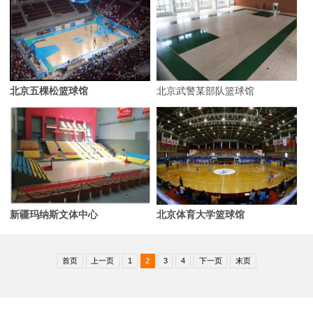
北京五棵松篮球馆
北京武警某部队篮球馆
新疆玛纳斯文体中心
北京体育大学篮球馆
首页
上一页
1
2
3
4
下一页
末页